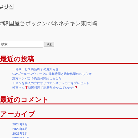
#맛집
#韓国屋台ポックンパネネチキン東岡崎
検
索:
最近の投稿
一部サービス商品終了のお知らせ
GWゴールデンウィークの営業時間と臨時休業のおしらせ
恵方キンパご予約受付開始しました
チキンを購入の方にオリジナルステッカーをプレゼント
幹事さん
韓国料理で忘新年会なんていかが
最近のコメント
アーカイブ
2024年9月
2023年4月
2023年1月